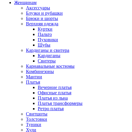
Женщинам
Аксессуары
Блузки и рубашки
Брюки и шорты
Верхняя одежда
Куртки
Пальто
Пуховики
Шубы
Кардиганы и свитера
Кардиганы
Свитеры
Карнавальные костюмы
Комбинезоны
Мантии
Платья
Вечерние платья
Офисные платья
Платья из льна
Платья трансформеры
Ретро платья
Свитшоты
Толстовки
Туники
Худи