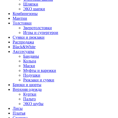
Шляпки
ЭКО шапки
Комбинезоны
Мантии
Толстовки
Зверотолстовки
Игры и супергерои
Сумки и рюкзаки
Распродажа
Black&White
Акссесуары
Банданы
Кольца
Маски
Муфты и варежки
Подушки
Рюкзаки и сумки
Брюки и шорты
Верхняя одежда
Куртки
Пальто
ЭКО шубы
Лисы
Платья
Свитера