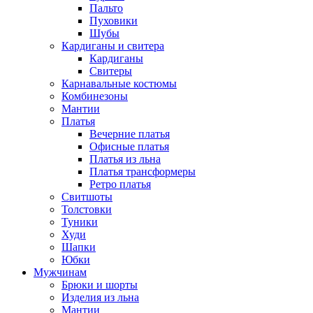
Пальто
Пуховики
Шубы
Кардиганы и свитера
Кардиганы
Свитеры
Карнавальные костюмы
Комбинезоны
Мантии
Платья
Вечерние платья
Офисные платья
Платья из льна
Платья трансформеры
Ретро платья
Свитшоты
Толстовки
Туники
Худи
Шапки
Юбки
Мужчинам
Брюки и шорты
Изделия из льна
Мантии