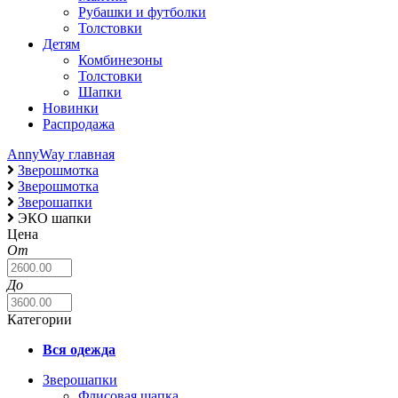
Рубашки и футболки
Толстовки
Детям
Комбинезоны
Толстовки
Шапки
Новинки
Распродажа
AnnyWay главная
Зверошмотка
Зверошмотка
Зверошапки
ЭКО шапки
Цена
От
До
Категории
Вся одежда
Зверошапки
Флисовая шапка