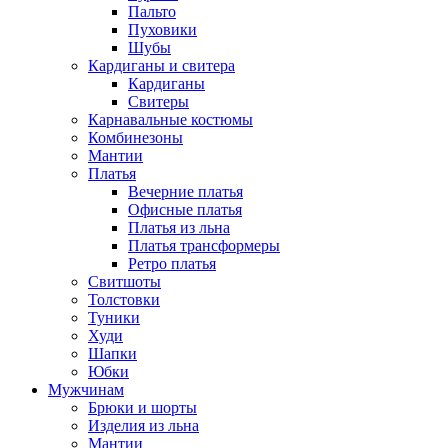
Пальто
Пуховики
Шубы
Кардиганы и свитера
Кардиганы
Свитеры
Карнавальные костюмы
Комбинезоны
Мантии
Платья
Вечерние платья
Офисные платья
Платья из льна
Платья трансформеры
Ретро платья
Свитшоты
Толстовки
Туники
Худи
Шапки
Юбки
Мужчинам
Брюки и шорты
Изделия из льна
Мантии