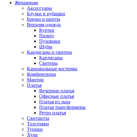
Женщинам
Аксессуары
Блузки и рубашки
Брюки и шорты
Верхняя одежда
Куртки
Пальто
Пуховики
Шубы
Кардиганы и свитера
Кардиганы
Свитеры
Карнавальные костюмы
Комбинезоны
Мантии
Платья
Вечерние платья
Офисные платья
Платья из льна
Платья трансформеры
Ретро платья
Свитшоты
Толстовки
Туники
Худи