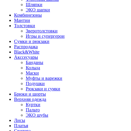
Шляпки
ЭКО шапки
Комбинезоны
Мантии
Толстовки
Зверотолстовки
Игры и супергерои
Сумки и рюкзаки
Распродажа
Black&White
Акссесуары
Банданы
Кольца
Маски
Муфты и варежки
Подушки
Рюкзаки и сумки
Брюки и шорты
Верхняя одежда
Куртки
Пальто
ЭКО шубы
Лисы
Платья
Свитера