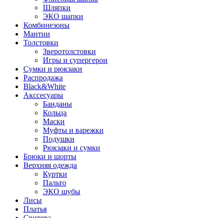
Шляпки
ЭКО шапки
Комбинезоны
Мантии
Толстовки
Зверотолстовки
Игры и супергерои
Сумки и рюкзаки
Распродажа
Black&White
Акссесуары
Банданы
Кольца
Маски
Муфты и варежки
Подушки
Рюкзаки и сумки
Брюки и шорты
Верхняя одежда
Куртки
Пальто
ЭКО шубы
Лисы
Платья
Свитера