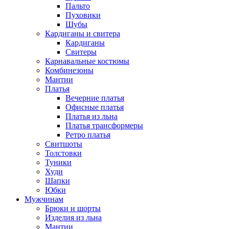
Пальто
Пуховики
Шубы
Кардиганы и свитера
Кардиганы
Свитеры
Карнавальные костюмы
Комбинезоны
Мантии
Платья
Вечерние платья
Офисные платья
Платья из льна
Платья трансформеры
Ретро платья
Свитшоты
Толстовки
Туники
Худи
Шапки
Юбки
Мужчинам
Брюки и шорты
Изделия из льна
Мантии