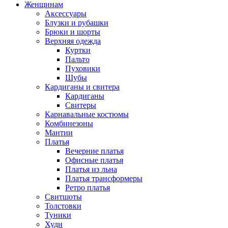
Женщинам
Аксессуары
Блузки и рубашки
Брюки и шорты
Верхняя одежда
Куртки
Пальто
Пуховики
Шубы
Кардиганы и свитера
Кардиганы
Свитеры
Карнавальные костюмы
Комбинезоны
Мантии
Платья
Вечерние платья
Офисные платья
Платья из льна
Платья трансформеры
Ретро платья
Свитшоты
Толстовки
Туники
Худи