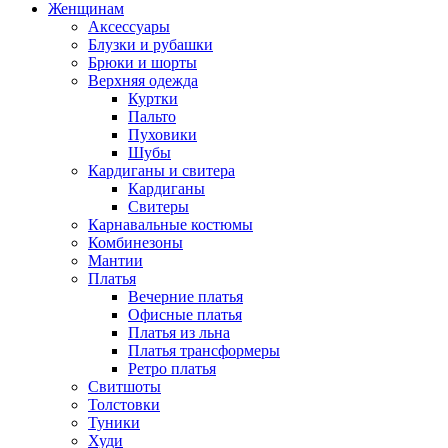
Женщинам
Аксессуары
Блузки и рубашки
Брюки и шорты
Верхняя одежда
Куртки
Пальто
Пуховики
Шубы
Кардиганы и свитера
Кардиганы
Свитеры
Карнавальные костюмы
Комбинезоны
Мантии
Платья
Вечерние платья
Офисные платья
Платья из льна
Платья трансформеры
Ретро платья
Свитшоты
Толстовки
Туники
Худи