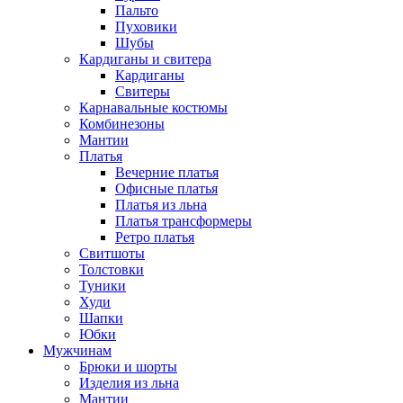
Пальто
Пуховики
Шубы
Кардиганы и свитера
Кардиганы
Свитеры
Карнавальные костюмы
Комбинезоны
Мантии
Платья
Вечерние платья
Офисные платья
Платья из льна
Платья трансформеры
Ретро платья
Свитшоты
Толстовки
Туники
Худи
Шапки
Юбки
Мужчинам
Брюки и шорты
Изделия из льна
Мантии