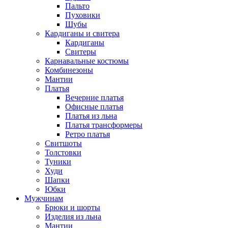
Пальто
Пуховики
Шубы
Кардиганы и свитера
Кардиганы
Свитеры
Карнавальные костюмы
Комбинезоны
Мантии
Платья
Вечерние платья
Офисные платья
Платья из льна
Платья трансформеры
Ретро платья
Свитшоты
Толстовки
Туники
Худи
Шапки
Юбки
Мужчинам
Брюки и шорты
Изделия из льна
Мантии