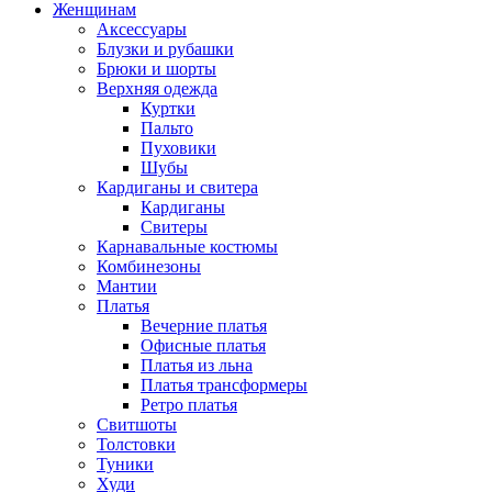
Женщинам
Аксессуары
Блузки и рубашки
Брюки и шорты
Верхняя одежда
Куртки
Пальто
Пуховики
Шубы
Кардиганы и свитера
Кардиганы
Свитеры
Карнавальные костюмы
Комбинезоны
Мантии
Платья
Вечерние платья
Офисные платья
Платья из льна
Платья трансформеры
Ретро платья
Свитшоты
Толстовки
Туники
Худи