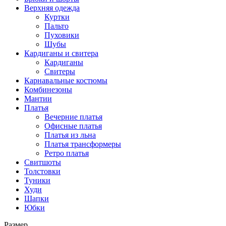
Верхняя одежда
Куртки
Пальто
Пуховики
Шубы
Кардиганы и свитера
Кардиганы
Свитеры
Карнавальные костюмы
Комбинезоны
Мантии
Платья
Вечерние платья
Офисные платья
Платья из льна
Платья трансформеры
Ретро платья
Свитшоты
Толстовки
Туники
Худи
Шапки
Юбки
Размер