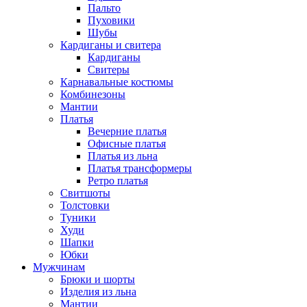
Пальто
Пуховики
Шубы
Кардиганы и свитера
Кардиганы
Свитеры
Карнавальные костюмы
Комбинезоны
Мантии
Платья
Вечерние платья
Офисные платья
Платья из льна
Платья трансформеры
Ретро платья
Свитшоты
Толстовки
Туники
Худи
Шапки
Юбки
Мужчинам
Брюки и шорты
Изделия из льна
Мантии