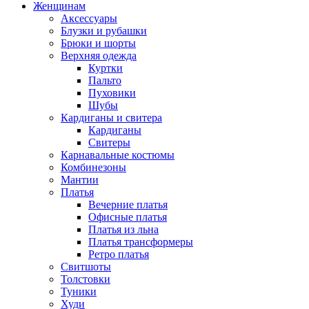
Женщинам
Аксессуары
Блузки и рубашки
Брюки и шорты
Верхняя одежда
Куртки
Пальто
Пуховики
Шубы
Кардиганы и свитера
Кардиганы
Свитеры
Карнавальные костюмы
Комбинезоны
Мантии
Платья
Вечерние платья
Офисные платья
Платья из льна
Платья трансформеры
Ретро платья
Свитшоты
Толстовки
Туники
Худи