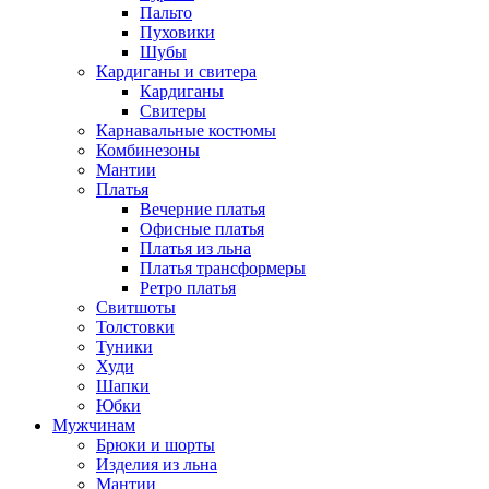
Пальто
Пуховики
Шубы
Кардиганы и свитера
Кардиганы
Свитеры
Карнавальные костюмы
Комбинезоны
Мантии
Платья
Вечерние платья
Офисные платья
Платья из льна
Платья трансформеры
Ретро платья
Свитшоты
Толстовки
Туники
Худи
Шапки
Юбки
Мужчинам
Брюки и шорты
Изделия из льна
Мантии