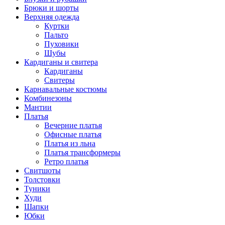
Брюки и шорты
Верхняя одежда
Куртки
Пальто
Пуховики
Шубы
Кардиганы и свитера
Кардиганы
Свитеры
Карнавальные костюмы
Комбинезоны
Мантии
Платья
Вечерние платья
Офисные платья
Платья из льна
Платья трансформеры
Ретро платья
Свитшоты
Толстовки
Туники
Худи
Шапки
Юбки