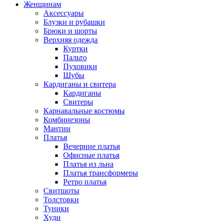
Женщинам
Аксессуары
Блузки и рубашки
Брюки и шорты
Верхняя одежда
Куртки
Пальто
Пуховики
Шубы
Кардиганы и свитера
Кардиганы
Свитеры
Карнавальные костюмы
Комбинезоны
Мантии
Платья
Вечерние платья
Офисные платья
Платья из льна
Платья трансформеры
Ретро платья
Свитшоты
Толстовки
Туники
Худи