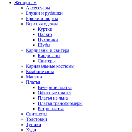
Женщинам
Аксессуары
Блузки и рубашки
Брюки и шорты
Верхняя одежда
Куртки
Пальто
Пуховики
Шубы
Кардиганы и свитера
Кардиганы
Свитеры
Карнавальные костюмы
Комбинезоны
Мантии
Платья
Вечерние платья
Офисные платья
Платья из льна
Платья трансформеры
Ретро платья
Свитшоты
Толстовки
Туники
Худи