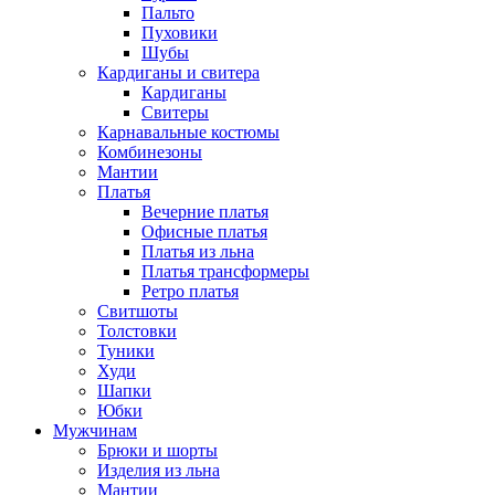
Пальто
Пуховики
Шубы
Кардиганы и свитера
Кардиганы
Свитеры
Карнавальные костюмы
Комбинезоны
Мантии
Платья
Вечерние платья
Офисные платья
Платья из льна
Платья трансформеры
Ретро платья
Свитшоты
Толстовки
Туники
Худи
Шапки
Юбки
Мужчинам
Брюки и шорты
Изделия из льна
Мантии