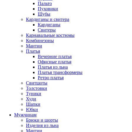
Пальто
Пуховики
Шубы
Кардиганы и свитера
Кардиганы
Свитеры
Карнавальные костюмы
Комбинезоны
Мантии
Платья
Вечерние платья
Офисные платья
Платья из льна
Платья трансформеры
Ретро платья
Свитшоты
Толстовки
Туники
Худи
Шапки
Юбки
Мужчинам
Брюки и шорты
Изделия из льна
Мантии