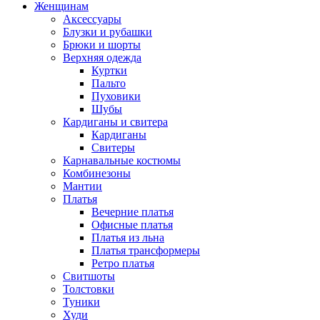
Женщинам
Аксессуары
Блузки и рубашки
Брюки и шорты
Верхняя одежда
Куртки
Пальто
Пуховики
Шубы
Кардиганы и свитера
Кардиганы
Свитеры
Карнавальные костюмы
Комбинезоны
Мантии
Платья
Вечерние платья
Офисные платья
Платья из льна
Платья трансформеры
Ретро платья
Свитшоты
Толстовки
Туники
Худи