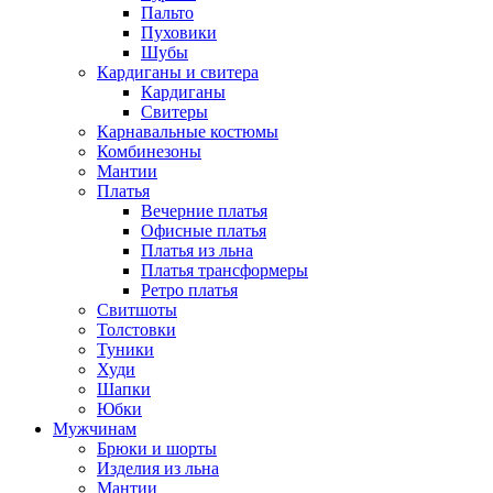
Пальто
Пуховики
Шубы
Кардиганы и свитера
Кардиганы
Свитеры
Карнавальные костюмы
Комбинезоны
Мантии
Платья
Вечерние платья
Офисные платья
Платья из льна
Платья трансформеры
Ретро платья
Свитшоты
Толстовки
Туники
Худи
Шапки
Юбки
Мужчинам
Брюки и шорты
Изделия из льна
Мантии