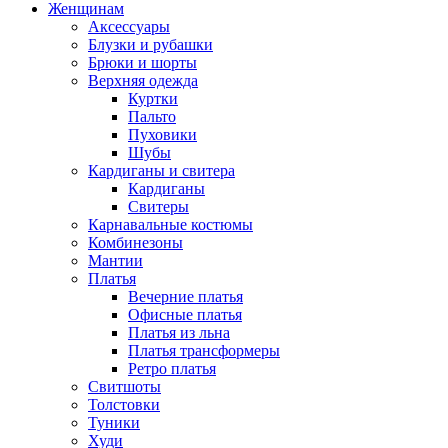
Женщинам
Аксессуары
Блузки и рубашки
Брюки и шорты
Верхняя одежда
Куртки
Пальто
Пуховики
Шубы
Кардиганы и свитера
Кардиганы
Свитеры
Карнавальные костюмы
Комбинезоны
Мантии
Платья
Вечерние платья
Офисные платья
Платья из льна
Платья трансформеры
Ретро платья
Свитшоты
Толстовки
Туники
Худи