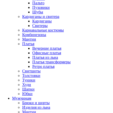
Пальто
Пуховики
Шубы
Кардиганы и свитера
Кардиганы
Свитеры
Карнавальные костюмы
Комбинезоны
Мантии
Платья
Вечерние платья
Офисные платья
Платья из льна
Платья трансформеры
Ретро платья
Свитшоты
Толстовки
Туники
Худи
Шапки
Юбки
Мужчинам
Брюки и шорты
Изделия из льна
Мантии