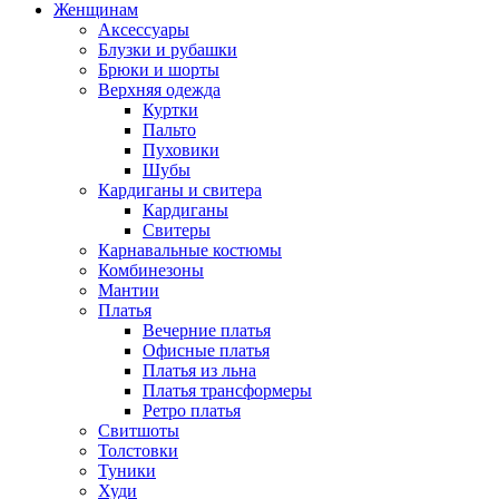
Женщинам
Аксессуары
Блузки и рубашки
Брюки и шорты
Верхняя одежда
Куртки
Пальто
Пуховики
Шубы
Кардиганы и свитера
Кардиганы
Свитеры
Карнавальные костюмы
Комбинезоны
Мантии
Платья
Вечерние платья
Офисные платья
Платья из льна
Платья трансформеры
Ретро платья
Свитшоты
Толстовки
Туники
Худи