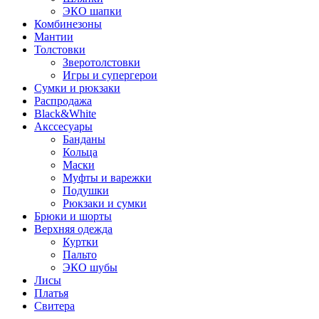
ЭКО шапки
Комбинезоны
Мантии
Толстовки
Зверотолстовки
Игры и супергерои
Сумки и рюкзаки
Распродажа
Black&White
Акссесуары
Банданы
Кольца
Маски
Муфты и варежки
Подушки
Рюкзаки и сумки
Брюки и шорты
Верхняя одежда
Куртки
Пальто
ЭКО шубы
Лисы
Платья
Свитера