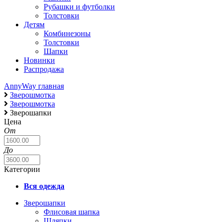
Рубашки и футболки
Толстовки
Детям
Комбинезоны
Толстовки
Шапки
Новинки
Распродажа
AnnyWay главная
Зверошмотка
Зверошмотка
Зверошапки
Цена
От
До
Категории
Вся одежда
Зверошапки
Флисовая шапка
Шляпки