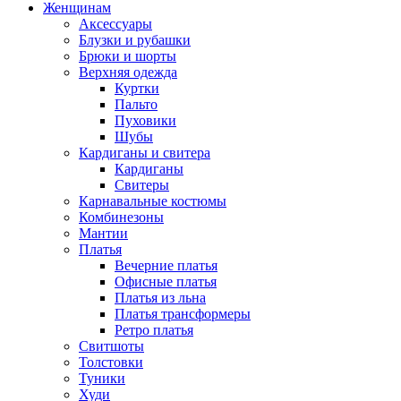
Женщинам
Аксессуары
Блузки и рубашки
Брюки и шорты
Верхняя одежда
Куртки
Пальто
Пуховики
Шубы
Кардиганы и свитера
Кардиганы
Свитеры
Карнавальные костюмы
Комбинезоны
Мантии
Платья
Вечерние платья
Офисные платья
Платья из льна
Платья трансформеры
Ретро платья
Свитшоты
Толстовки
Туники
Худи