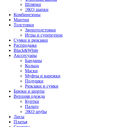
Шляпки
ЭКО шапки
Комбинезоны
Мантии
Толстовки
Зверотолстовки
Игры и супергерои
Сумки и рюкзаки
Распродажа
Black&White
Акссесуары
Банданы
Кольца
Маски
Муфты и варежки
Подушки
Рюкзаки и сумки
Брюки и шорты
Верхняя одежда
Куртки
Пальто
ЭКО шубы
Лисы
Платья
Свитера