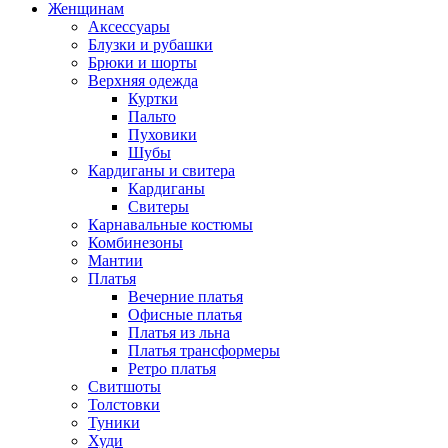
Женщинам
Аксессуары
Блузки и рубашки
Брюки и шорты
Верхняя одежда
Куртки
Пальто
Пуховики
Шубы
Кардиганы и свитера
Кардиганы
Свитеры
Карнавальные костюмы
Комбинезоны
Мантии
Платья
Вечерние платья
Офисные платья
Платья из льна
Платья трансформеры
Ретро платья
Свитшоты
Толстовки
Туники
Худи