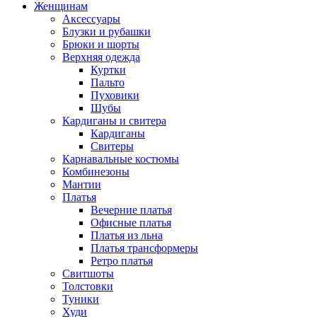
Женщинам
Аксессуары
Блузки и рубашки
Брюки и шорты
Верхняя одежда
Куртки
Пальто
Пуховики
Шубы
Кардиганы и свитера
Кардиганы
Свитеры
Карнавальные костюмы
Комбинезоны
Мантии
Платья
Вечерние платья
Офисные платья
Платья из льна
Платья трансформеры
Ретро платья
Свитшоты
Толстовки
Туники
Худи