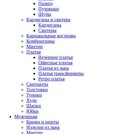
Пальто
Пуховики
Шубы
Кардиганы и свитера
Кардиганы
Свитеры
Карнавальные костюмы
Комбинезоны
Мантии
Платья
Вечерние платья
Офисные платья
Платья из льна
Платья трансформеры
Ретро платья
Свитшоты
Толстовки
Туники
Худи
Шапки
Юбки
Мужчинам
Брюки и шорты
Изделия из льна
Мантии