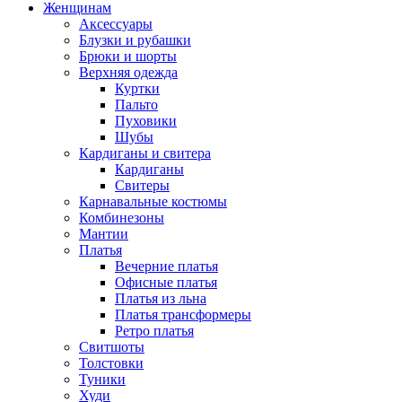
Женщинам
Аксессуары
Блузки и рубашки
Брюки и шорты
Верхняя одежда
Куртки
Пальто
Пуховики
Шубы
Кардиганы и свитера
Кардиганы
Свитеры
Карнавальные костюмы
Комбинезоны
Мантии
Платья
Вечерние платья
Офисные платья
Платья из льна
Платья трансформеры
Ретро платья
Свитшоты
Толстовки
Туники
Худи