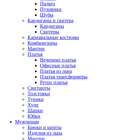
Пальто
Пуховики
Шубы
Кардиганы и свитера
Кардиганы
Свитеры
Карнавальные костюмы
Комбинезоны
Мантии
Платья
Вечерние платья
Офисные платья
Платья из льна
Платья трансформеры
Ретро платья
Свитшоты
Толстовки
Туники
Худи
Шапки
Юбки
Мужчинам
Брюки и шорты
Изделия из льна
Мантии