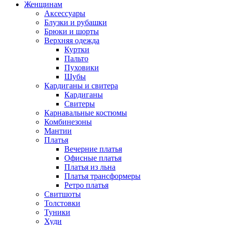
Женщинам
Аксессуары
Блузки и рубашки
Брюки и шорты
Верхняя одежда
Куртки
Пальто
Пуховики
Шубы
Кардиганы и свитера
Кардиганы
Свитеры
Карнавальные костюмы
Комбинезоны
Мантии
Платья
Вечерние платья
Офисные платья
Платья из льна
Платья трансформеры
Ретро платья
Свитшоты
Толстовки
Туники
Худи