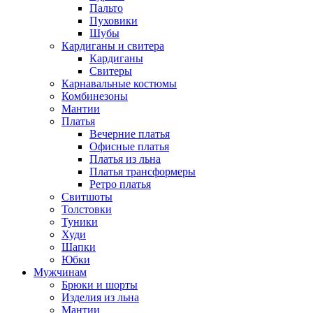
Пальто
Пуховики
Шубы
Кардиганы и свитера
Кардиганы
Свитеры
Карнавальные костюмы
Комбинезоны
Мантии
Платья
Вечерние платья
Офисные платья
Платья из льна
Платья трансформеры
Ретро платья
Свитшоты
Толстовки
Туники
Худи
Шапки
Юбки
Мужчинам
Брюки и шорты
Изделия из льна
Мантии