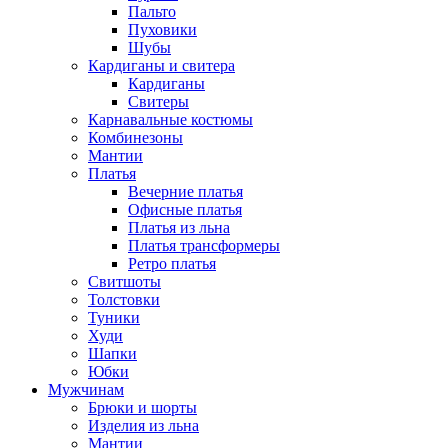
Пальто
Пуховики
Шубы
Кардиганы и свитера
Кардиганы
Свитеры
Карнавальные костюмы
Комбинезоны
Мантии
Платья
Вечерние платья
Офисные платья
Платья из льна
Платья трансформеры
Ретро платья
Свитшоты
Толстовки
Туники
Худи
Шапки
Юбки
Мужчинам
Брюки и шорты
Изделия из льна
Мантии