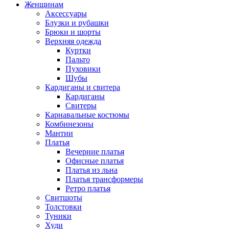
Женщинам
Аксессуары
Блузки и рубашки
Брюки и шорты
Верхняя одежда
Куртки
Пальто
Пуховики
Шубы
Кардиганы и свитера
Кардиганы
Свитеры
Карнавальные костюмы
Комбинезоны
Мантии
Платья
Вечерние платья
Офисные платья
Платья из льна
Платья трансформеры
Ретро платья
Свитшоты
Толстовки
Туники
Худи