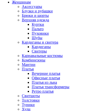
Женщинам
Аксессуары
Блузки и рубашки
Брюки и шорты
Верхняя одежда
Куртки
Пальто
Пуховики
Шубы
Кардиганы и свитера
Кардиганы
Свитеры
Карнавальные костюмы
Комбинезоны
Мантии
Платья
Вечерние платья
Офисные платья
Платья из льна
Платья трансформеры
Ретро платья
Свитшоты
Толстовки
Туники
Худи