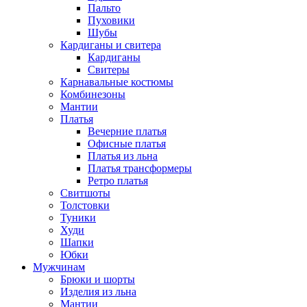
Пальто
Пуховики
Шубы
Кардиганы и свитера
Кардиганы
Свитеры
Карнавальные костюмы
Комбинезоны
Мантии
Платья
Вечерние платья
Офисные платья
Платья из льна
Платья трансформеры
Ретро платья
Свитшоты
Толстовки
Туники
Худи
Шапки
Юбки
Мужчинам
Брюки и шорты
Изделия из льна
Мантии