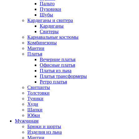
Пальто
Пуховики
Шубы
Кардиганы и свитера
Кардиганы
Свитеры
Карнавальные костюмы
Комбинезоны
Мантии
Платья
Вечерние платья
Офисные платья
Платья из льна
Платья трансформеры
Ретро платья
Свитшоты
Толстовки
Туники
Худи
Шапки
Юбки
Мужчинам
Брюки и шорты
Изделия из льна
Мантии