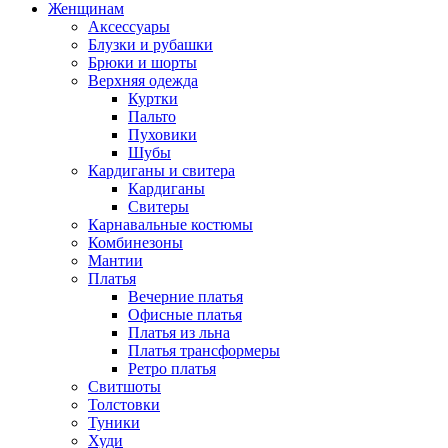
Женщинам
Аксессуары
Блузки и рубашки
Брюки и шорты
Верхняя одежда
Куртки
Пальто
Пуховики
Шубы
Кардиганы и свитера
Кардиганы
Свитеры
Карнавальные костюмы
Комбинезоны
Мантии
Платья
Вечерние платья
Офисные платья
Платья из льна
Платья трансформеры
Ретро платья
Свитшоты
Толстовки
Туники
Худи