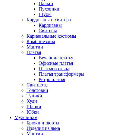
Пальто
Пуховики
Шубы
Кардиганы и свитера
Кардиганы
Свитеры
Карнавальные костюмы
Комбинезоны
Мантии
Платья
Вечерние платья
Офисные платья
Платья из льна
Платья трансформеры
Ретро платья
Свитшоты
Толстовки
Туники
Худи
Шапки
Юбки
Мужчинам
Брюки и шорты
Изделия из льна
Мантии