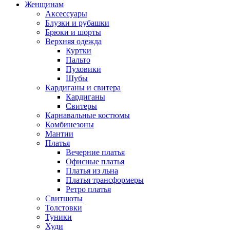
Женщинам
Аксессуары
Блузки и рубашки
Брюки и шорты
Верхняя одежда
Куртки
Пальто
Пуховики
Шубы
Кардиганы и свитера
Кардиганы
Свитеры
Карнавальные костюмы
Комбинезоны
Мантии
Платья
Вечерние платья
Офисные платья
Платья из льна
Платья трансформеры
Ретро платья
Свитшоты
Толстовки
Туники
Худи