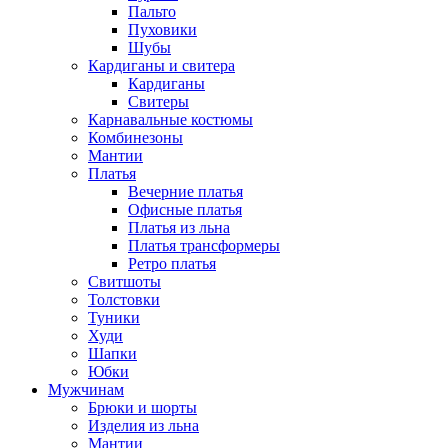
Пальто
Пуховики
Шубы
Кардиганы и свитера
Кардиганы
Свитеры
Карнавальные костюмы
Комбинезоны
Мантии
Платья
Вечерние платья
Офисные платья
Платья из льна
Платья трансформеры
Ретро платья
Свитшоты
Толстовки
Туники
Худи
Шапки
Юбки
Мужчинам
Брюки и шорты
Изделия из льна
Мантии