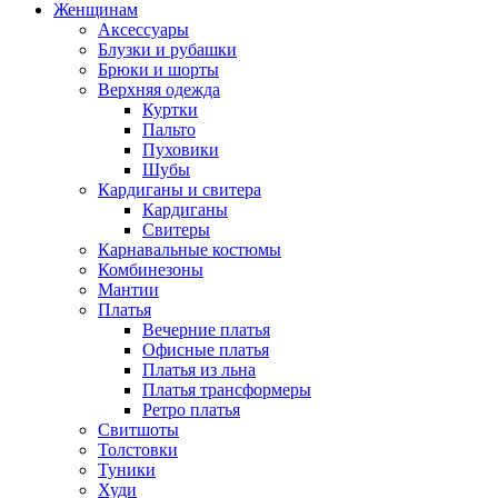
Женщинам
Аксессуары
Блузки и рубашки
Брюки и шорты
Верхняя одежда
Куртки
Пальто
Пуховики
Шубы
Кардиганы и свитера
Кардиганы
Свитеры
Карнавальные костюмы
Комбинезоны
Мантии
Платья
Вечерние платья
Офисные платья
Платья из льна
Платья трансформеры
Ретро платья
Свитшоты
Толстовки
Туники
Худи