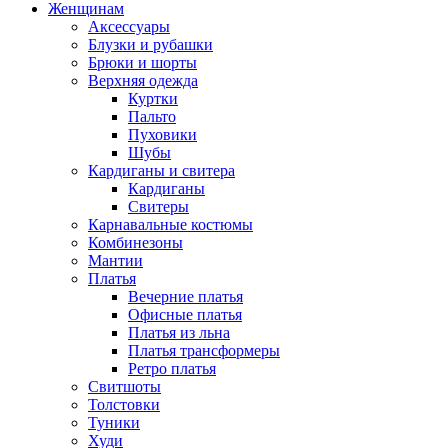
Женщинам
Аксессуары
Блузки и рубашки
Брюки и шорты
Верхняя одежда
Куртки
Пальто
Пуховики
Шубы
Кардиганы и свитера
Кардиганы
Свитеры
Карнавальные костюмы
Комбинезоны
Мантии
Платья
Вечерние платья
Офисные платья
Платья из льна
Платья трансформеры
Ретро платья
Свитшоты
Толстовки
Туники
Худи