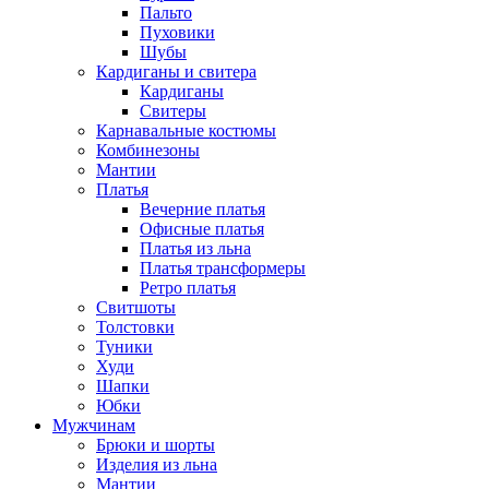
Пальто
Пуховики
Шубы
Кардиганы и свитера
Кардиганы
Свитеры
Карнавальные костюмы
Комбинезоны
Мантии
Платья
Вечерние платья
Офисные платья
Платья из льна
Платья трансформеры
Ретро платья
Свитшоты
Толстовки
Туники
Худи
Шапки
Юбки
Мужчинам
Брюки и шорты
Изделия из льна
Мантии