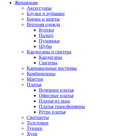
Женщинам
Аксессуары
Блузки и рубашки
Брюки и шорты
Верхняя одежда
Куртки
Пальто
Пуховики
Шубы
Кардиганы и свитера
Кардиганы
Свитеры
Карнавальные костюмы
Комбинезоны
Мантии
Платья
Вечерние платья
Офисные платья
Платья из льна
Платья трансформеры
Ретро платья
Свитшоты
Толстовки
Туники
Худи