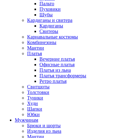
Пальто
Пуховики
Шубы
Кардиганы и свитера
Кардиганы
Свитеры
Карнавальные костюмы
Комбинезоны
Мантии
Платья
Вечерние платья
Офисные платья
Платья из льна
Платья трансформеры
Ретро платья
Свитшоты
Толстовки
Туники
Худи
Шапки
Юбки
Мужчинам
Брюки и шорты
Изделия из льна
Мантии