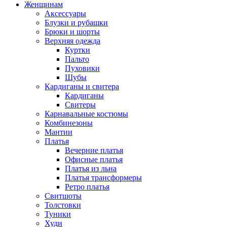
Женщинам
Аксессуары
Блузки и рубашки
Брюки и шорты
Верхняя одежда
Куртки
Пальто
Пуховики
Шубы
Кардиганы и свитера
Кардиганы
Свитеры
Карнавальные костюмы
Комбинезоны
Мантии
Платья
Вечерние платья
Офисные платья
Платья из льна
Платья трансформеры
Ретро платья
Свитшоты
Толстовки
Туники
Худи