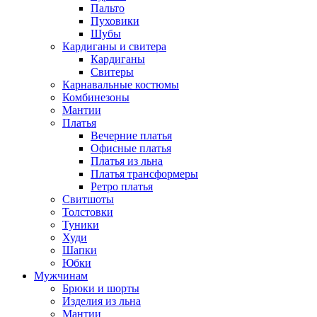
Пальто
Пуховики
Шубы
Кардиганы и свитера
Кардиганы
Свитеры
Карнавальные костюмы
Комбинезоны
Мантии
Платья
Вечерние платья
Офисные платья
Платья из льна
Платья трансформеры
Ретро платья
Свитшоты
Толстовки
Туники
Худи
Шапки
Юбки
Мужчинам
Брюки и шорты
Изделия из льна
Мантии