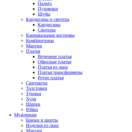
Пальто
Пуховики
Шубы
Кардиганы и свитера
Кардиганы
Свитеры
Карнавальные костюмы
Комбинезоны
Мантии
Платья
Вечерние платья
Офисные платья
Платья из льна
Платья трансформеры
Ретро платья
Свитшоты
Толстовки
Туники
Худи
Шапки
Юбки
Мужчинам
Брюки и шорты
Изделия из льна
Мантии