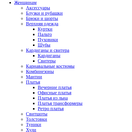
Женщинам
Аксессуары
Блузки и рубашки
Брюки и шорты
Верхняя одежда
Куртки
Пальто
Пуховики
Шубы
Кардиганы и свитера
Кардиганы
Свитеры
Карнавальные костюмы
Комбинезоны
Мантии
Платья
Вечерние платья
Офисные платья
Платья из льна
Платья трансформеры
Ретро платья
Свитшоты
Толстовки
Туники
Худи