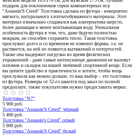
женской модели 165-170 см, для мужской 175 см. Лучший
подарок для поклонников серии компьютерных игр
"Assassin'S Creed" Толстовка сделана из футера - невероятно
мягкого, натурального хлопчатобумажного материала. Этот
материал изначально создавался как альтернатива шерсти,
более дышащая и менее впитывающая воду. Уникальная
особенность футера в том, что, даже будучи полностью
мокрым, он способен сохранять тепло. Такая толстовка
прослужит долго и со временем не изменит формы, т.е. не
растянется, на ней не появится вытяжений и потертостей.
Также она выдержит нагрузки во время физических
упражнений - даже самые интенсивные движения не вызовут
изломов и складок на вашей любимой спортивной вещи. Если
вы цените удобство и практичность и хотите, чтобы вещь
прослужила как можно дольше, то ваш выбор – это толстовка
из футера. Размеры от 52-го шьются под заказ по полной
предоплате, также покупателям нужно предоставить мерки.
Толстовка "N7"
5 900 руб.
Толстовка "Assassin'S Creed" чёрный
5 400 руб.
Толстовка "Assassin's Creed" серый
5 900 руб.
Толстовка "Assassin'S Creed" белый