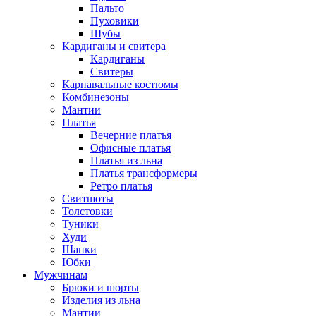
Пальто
Пуховики
Шубы
Кардиганы и свитера
Кардиганы
Свитеры
Карнавальные костюмы
Комбинезоны
Мантии
Платья
Вечерние платья
Офисные платья
Платья из льна
Платья трансформеры
Ретро платья
Свитшоты
Толстовки
Туники
Худи
Шапки
Юбки
Мужчинам
Брюки и шорты
Изделия из льна
Мантии