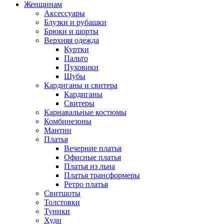
Женщинам
Аксессуары
Блузки и рубашки
Брюки и шорты
Верхняя одежда
Куртки
Пальто
Пуховики
Шубы
Кардиганы и свитера
Кардиганы
Свитеры
Карнавальные костюмы
Комбинезоны
Мантии
Платья
Вечерние платья
Офисные платья
Платья из льна
Платья трансформеры
Ретро платья
Свитшоты
Толстовки
Туники
Худи