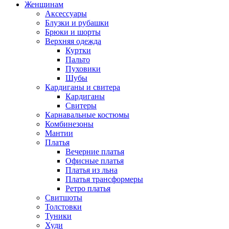
Женщинам
Аксессуары
Блузки и рубашки
Брюки и шорты
Верхняя одежда
Куртки
Пальто
Пуховики
Шубы
Кардиганы и свитера
Кардиганы
Свитеры
Карнавальные костюмы
Комбинезоны
Мантии
Платья
Вечерние платья
Офисные платья
Платья из льна
Платья трансформеры
Ретро платья
Свитшоты
Толстовки
Туники
Худи