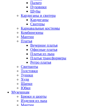
Пальто
Пуховики
Шубы
Кардиганы и свитера
Кардиганы
Свитеры
Карнавальные костюмы
Комбинезоны
Мантии
Платья
Вечерние платья
Офисные платья
Платья из льна
Платья трансформеры
Ретро платья
Свитшоты
Толстовки
Туники
Худи
Шапки
Юбки
Мужчинам
Брюки и шорты
Изделия из льна
Мантии