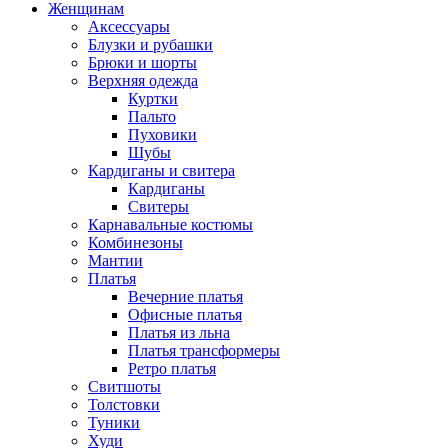
Женщинам
Аксессуары
Блузки и рубашки
Брюки и шорты
Верхняя одежда
Куртки
Пальто
Пуховики
Шубы
Кардиганы и свитера
Кардиганы
Свитеры
Карнавальные костюмы
Комбинезоны
Мантии
Платья
Вечерние платья
Офисные платья
Платья из льна
Платья трансформеры
Ретро платья
Свитшоты
Толстовки
Туники
Худи