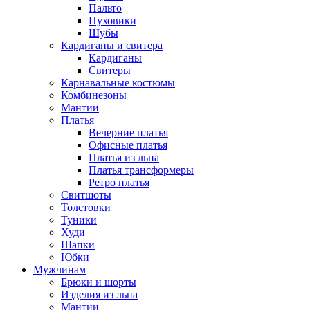
Пальто
Пуховики
Шубы
Кардиганы и свитера
Кардиганы
Свитеры
Карнавальные костюмы
Комбинезоны
Мантии
Платья
Вечерние платья
Офисные платья
Платья из льна
Платья трансформеры
Ретро платья
Свитшоты
Толстовки
Туники
Худи
Шапки
Юбки
Мужчинам
Брюки и шорты
Изделия из льна
Мантии