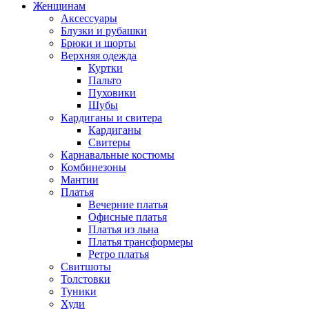
Женщинам
Аксессуары
Блузки и рубашки
Брюки и шорты
Верхняя одежда
Куртки
Пальто
Пуховики
Шубы
Кардиганы и свитера
Кардиганы
Свитеры
Карнавальные костюмы
Комбинезоны
Мантии
Платья
Вечерние платья
Офисные платья
Платья из льна
Платья трансформеры
Ретро платья
Свитшоты
Толстовки
Туники
Худи