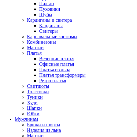
Пальто
Пуховики
Шубы
Кардиганы и свитера
Кардиганы
Свитеры
Карнавальные костюмы
Комбинезоны
Мантии
Платья
Вечерние платья
Офисные платья
Платья из льна
Платья трансформеры
Ретро платья
Свитшоты
Толстовки
Туники
Худи
Шапки
Юбки
Мужчинам
Брюки и шорты
Изделия из льна
Мантии