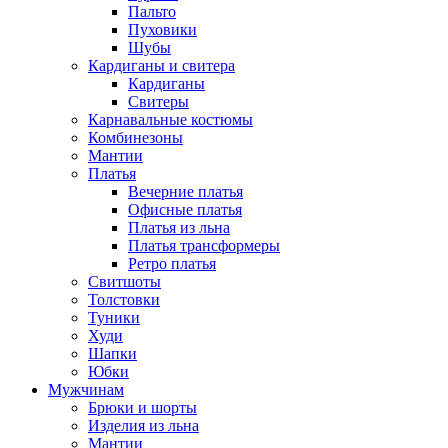
Пальто
Пуховики
Шубы
Кардиганы и свитера
Кардиганы
Свитеры
Карнавальные костюмы
Комбинезоны
Мантии
Платья
Вечерние платья
Офисные платья
Платья из льна
Платья трансформеры
Ретро платья
Свитшоты
Толстовки
Туники
Худи
Шапки
Юбки
Мужчинам
Брюки и шорты
Изделия из льна
Мантии