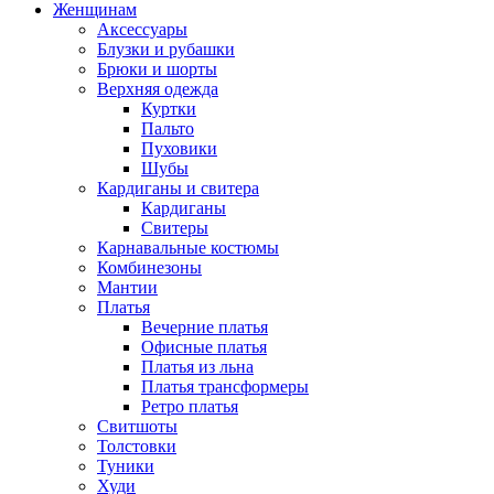
Женщинам
Аксессуары
Блузки и рубашки
Брюки и шорты
Верхняя одежда
Куртки
Пальто
Пуховики
Шубы
Кардиганы и свитера
Кардиганы
Свитеры
Карнавальные костюмы
Комбинезоны
Мантии
Платья
Вечерние платья
Офисные платья
Платья из льна
Платья трансформеры
Ретро платья
Свитшоты
Толстовки
Туники
Худи