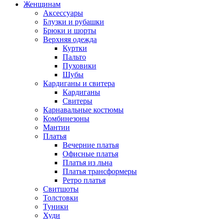
Женщинам
Аксессуары
Блузки и рубашки
Брюки и шорты
Верхняя одежда
Куртки
Пальто
Пуховики
Шубы
Кардиганы и свитера
Кардиганы
Свитеры
Карнавальные костюмы
Комбинезоны
Мантии
Платья
Вечерние платья
Офисные платья
Платья из льна
Платья трансформеры
Ретро платья
Свитшоты
Толстовки
Туники
Худи