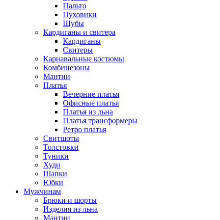
Пальто
Пуховики
Шубы
Кардиганы и свитера
Кардиганы
Свитеры
Карнавальные костюмы
Комбинезоны
Мантии
Платья
Вечерние платья
Офисные платья
Платья из льна
Платья трансформеры
Ретро платья
Свитшоты
Толстовки
Туники
Худи
Шапки
Юбки
Мужчинам
Брюки и шорты
Изделия из льна
Мантии