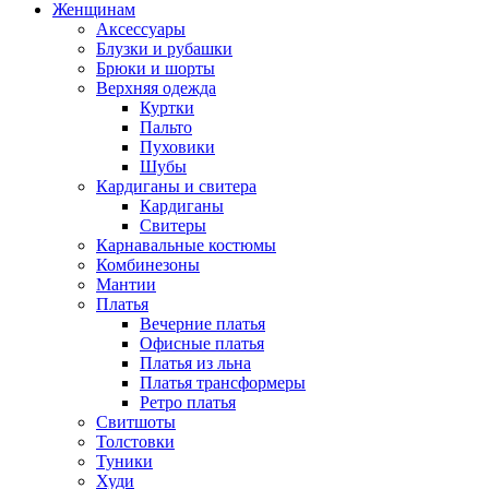
Женщинам
Аксессуары
Блузки и рубашки
Брюки и шорты
Верхняя одежда
Куртки
Пальто
Пуховики
Шубы
Кардиганы и свитера
Кардиганы
Свитеры
Карнавальные костюмы
Комбинезоны
Мантии
Платья
Вечерние платья
Офисные платья
Платья из льна
Платья трансформеры
Ретро платья
Свитшоты
Толстовки
Туники
Худи