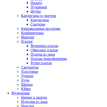
Пальто
Пуховики
Шубы
Кардиганы и свитера
Кардиганы
Свитеры
Карнавальные костюмы
Комбинезоны
Мантии
Платья
Вечерние платья
Офисные платья
Платья из льна
Платья трансформеры
Ретро платья
Свитшоты
Толстовки
Туники
Худи
Шапки
Юбки
Мужчинам
Брюки и шорты
Изделия из льна
Мантии