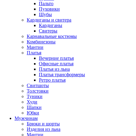
Пальто
Пуховики
Шубы
Кардиганы и свитера
Кардиганы
Свитеры
Карнавальные костюмы
Комбинезоны
Мантии
Платья
Вечерние платья
Офисные платья
Платья из льна
Платья трансформеры
Ретро платья
Свитшоты
Толстовки
Туники
Худи
Шапки
Юбки
Мужчинам
Брюки и шорты
Изделия из льна
Мантии