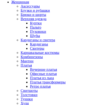
Женщинам
Аксессуары
Блузки и рубашки
Брюки и шорты
Верхняя одежда
Куртки
Пальто
Пуховики
Шубы
Кардиганы и свитера
Кардиганы
Свитеры
Карнавальные костюмы
Комбинезоны
Мантии
Платья
Вечерние платья
Офисные платья
Платья из льна
Платья трансформеры
Ретро платья
Свитшоты
Толстовки
Туники
Худи