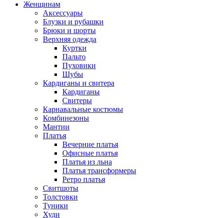
Женщинам
Аксессуары
Блузки и рубашки
Брюки и шорты
Верхняя одежда
Куртки
Пальто
Пуховики
Шубы
Кардиганы и свитера
Кардиганы
Свитеры
Карнавальные костюмы
Комбинезоны
Мантии
Платья
Вечерние платья
Офисные платья
Платья из льна
Платья трансформеры
Ретро платья
Свитшоты
Толстовки
Туники
Худи