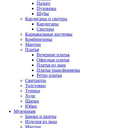
Пальто
Пуховики
Шубы
Кардиганы и свитера
Кардиганы
Свитеры
Карнавальные костюмы
Комбинезоны
Мантии
Платья
Вечерние платья
Офисные платья
Платья из льна
Платья трансформеры
Ретро платья
Свитшоты
Толстовки
Туники
Худи
Шапки
Юбки
Мужчинам
Брюки и шорты
Изделия из льна
Мантии