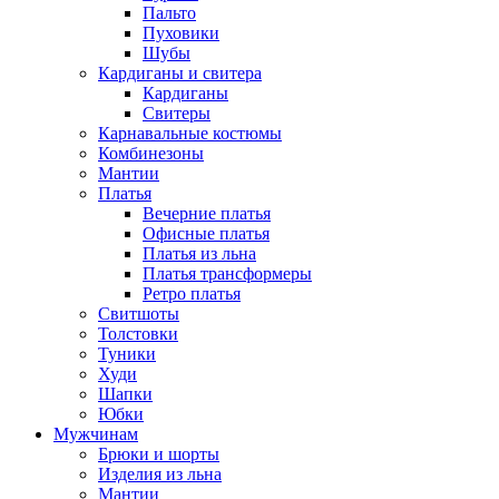
Пальто
Пуховики
Шубы
Кардиганы и свитера
Кардиганы
Свитеры
Карнавальные костюмы
Комбинезоны
Мантии
Платья
Вечерние платья
Офисные платья
Платья из льна
Платья трансформеры
Ретро платья
Свитшоты
Толстовки
Туники
Худи
Шапки
Юбки
Мужчинам
Брюки и шорты
Изделия из льна
Мантии