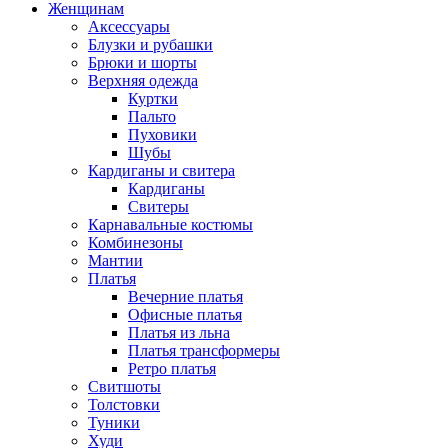
Женщинам
Аксессуары
Блузки и рубашки
Брюки и шорты
Верхняя одежда
Куртки
Пальто
Пуховики
Шубы
Кардиганы и свитера
Кардиганы
Свитеры
Карнавальные костюмы
Комбинезоны
Мантии
Платья
Вечерние платья
Офисные платья
Платья из льна
Платья трансформеры
Ретро платья
Свитшоты
Толстовки
Туники
Худи