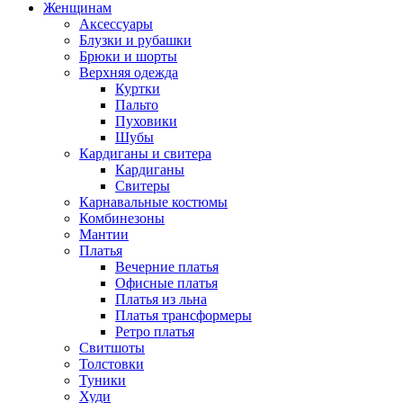
Женщинам
Аксессуары
Блузки и рубашки
Брюки и шорты
Верхняя одежда
Куртки
Пальто
Пуховики
Шубы
Кардиганы и свитера
Кардиганы
Свитеры
Карнавальные костюмы
Комбинезоны
Мантии
Платья
Вечерние платья
Офисные платья
Платья из льна
Платья трансформеры
Ретро платья
Свитшоты
Толстовки
Туники
Худи