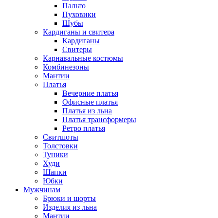
Пальто
Пуховики
Шубы
Кардиганы и свитера
Кардиганы
Свитеры
Карнавальные костюмы
Комбинезоны
Мантии
Платья
Вечерние платья
Офисные платья
Платья из льна
Платья трансформеры
Ретро платья
Свитшоты
Толстовки
Туники
Худи
Шапки
Юбки
Мужчинам
Брюки и шорты
Изделия из льна
Мантии