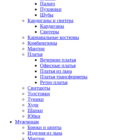
Пальто
Пуховики
Шубы
Кардиганы и свитера
Кардиганы
Свитеры
Карнавальные костюмы
Комбинезоны
Мантии
Платья
Вечерние платья
Офисные платья
Платья из льна
Платья трансформеры
Ретро платья
Свитшоты
Толстовки
Туники
Худи
Шапки
Юбки
Мужчинам
Брюки и шорты
Изделия из льна
Мантии