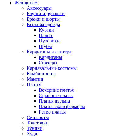
Женщинам
Аксессуары
Блузки и рубашки
Брюки и шорты
Верхняя одежда
Куртки
Пальто
Пуховики
Шубы
Кардиганы и свитера
Кардиганы
Свитеры
Карнавальные костюмы
Комбинезоны
Мантии
Платья
Вечерние платья
Офисные платья
Платья из льна
Платья трансформеры
Ретро платья
Свитшоты
Толстовки
Туники
Худи