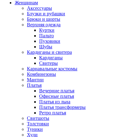
Женщинам
Аксессуары
Блузки и рубашки
Брюки и шорты
Верхняя одежда
Куртки
Пальто
Пуховики
Шубы
Кардиганы и свитера
Кардиганы
Свитеры
Карнавальные костюмы
Комбинезоны
Мантии
Платья
Вечерние платья
Офисные платья
Платья из льна
Платья трансформеры
Ретро платья
Свитшоты
Толстовки
Туники
Худи