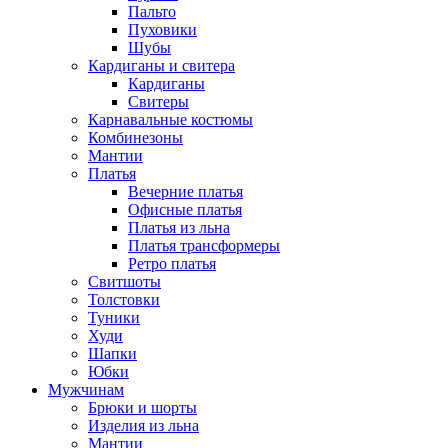
Пальто
Пуховики
Шубы
Кардиганы и свитера
Кардиганы
Свитеры
Карнавальные костюмы
Комбинезоны
Мантии
Платья
Вечерние платья
Офисные платья
Платья из льна
Платья трансформеры
Ретро платья
Свитшоты
Толстовки
Туники
Худи
Шапки
Юбки
Мужчинам
Брюки и шорты
Изделия из льна
Мантии