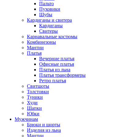
Пальто
Пуховики
Шубы
Кардиганы и свитера
Кардиганы
Свитеры
Карнавальные костюмы
Комбинезоны
Мантии
Платья
Вечерние платья
Офисные платья
Платья из льна
Платья трансформеры
Ретро платья
Свитшоты
Толстовки
Туники
Худи
Шапки
Юбки
Мужчинам
Брюки и шорты
Изделия из льна
Мантии