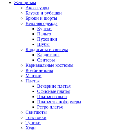
Женщинам
Аксессуары
Блузки и рубашки
Брюки и шорты
Верхняя одежда
Куртки
Пальто
Пуховики
Шубы
Кардиганы и свитера
Кардиганы
Свитеры
Карнавальные костюмы
Комбинезоны
Мантии
Платья
Вечерние платья
Офисные платья
Платья из льна
Платья трансформеры
Ретро платья
Свитшоты
Толстовки
Туники
Худи